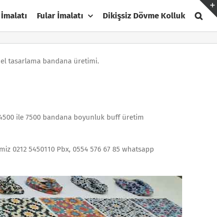
 İmalatı
Fular İmalatı
Dikişsiz Dövme Kolluk
özel tasarlama bandana üretimi.
500 ile 7500 bandana boyunluk buff üretim
erimiz 0212 5450110 Pbx, 0554 576 67 85 whatsapp