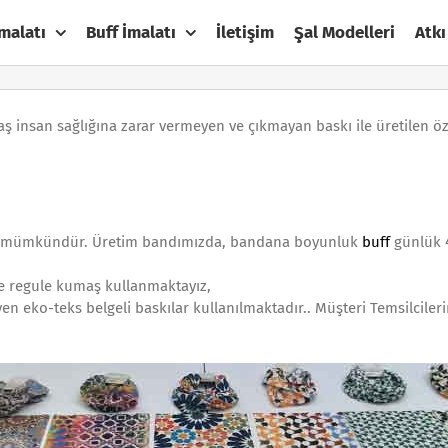
malatı
Buff İmalatı
İletişim
Şal Modelleri
Atkı
maş insan sağlığına zarar vermeyen ve çıkmayan baskı ile üretilen 
mi mümkündür. Üretim bandımızda, bandana boyunluk
buff
günlük 4
ite regule kumaş kullanmaktayız,
yen eko-teks belgeli baskılar kullanılmaktadır.. Müşteri Temsilcil