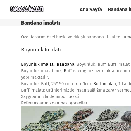
Skip
Ana Sayfa
Bandana İ
to
content
Bandana imalatı
Özel tasarım özel baskı ve dikişli bandana. 1.kalite ku
Boyunluk İmalatı
Boyunluk İmalatı
,
Bandana
, Boyunluk, Buff, Buff İmalatı
Boyunluk imalatımız,
Buff
istediğiniz uzunlukta üreti
yapılmaktadır.
Boyunluk Buff; 25* 50 cm dir. +-1cm.
Buff imalatı
, 1.kal
Buff imalatı; ürünlerimizde insan sağlığına zarar verme
Saygılarımızla demspor tekstil
Referanslarımızdan bazı görseller.