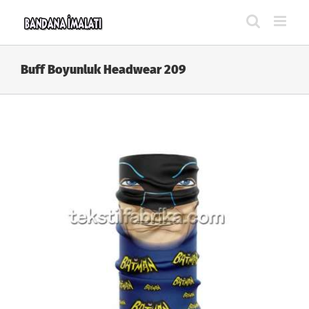
Skip
to
content
Buff Boyunluk Headwear 209