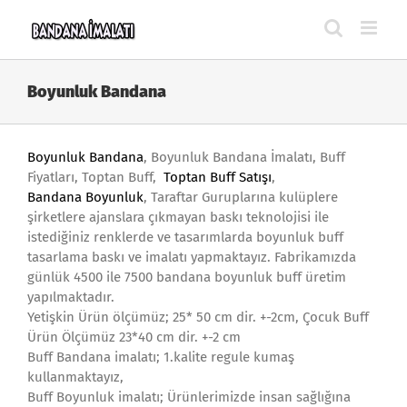
Skip
to
content
Boyunluk Bandana
Boyunluk Bandana
, Boyunluk Bandana İmalatı, Buff
Fiyatları, Toptan Buff,
Toptan Buff Satışı
,
Bandana Boyunluk
, Taraftar Guruplarına kulüplere
şirketlere ajanslara çıkmayan baskı teknolojisi ile
istediğiniz renklerde ve tasarımlarda boyunluk buff
tasarlama baskı ve imalatı yapmaktayız. Fabrikamızda
günlük 4500 ile 7500 bandana boyunluk buff üretim
yapılmaktadır.
Yetişkin Ürün ölçümüz; 25* 50 cm dir. +-2cm, Çocuk Buff
Ürün Ölçümüz 23*40 cm dir. +-2 cm
Buff Bandana imalatı; 1.kalite regule kumaş
kullanmaktayız,
Buff Boyunluk imalatı; Ürünlerimizde insan sağlığına