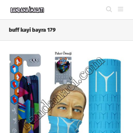
Skip
to
content
buff kayi bayra 179