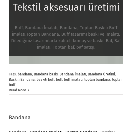
Tekstil aksesuarı üretimi
Buff, Bandana İmalatı, Bandana, Toptan Baskılı Buff
İmalatı,Toptan Bandana, Buff tasarımı baskı ve imalatı.
Dilediğiniz tasarımlarla kaliteli kumaş ve baskı. Baf, Baf
İmalatı, Toptan baf, baf satışı.
Tags:
bandana
,
Bandana baskı
,
Bandana imalatı
,
Bandana Üretimi
,
Baskılı Bandana
,
baskılı buff
,
buff
,
buff imalatı
,
toptan bandana
,
toptan
buff
Read More
Bandana