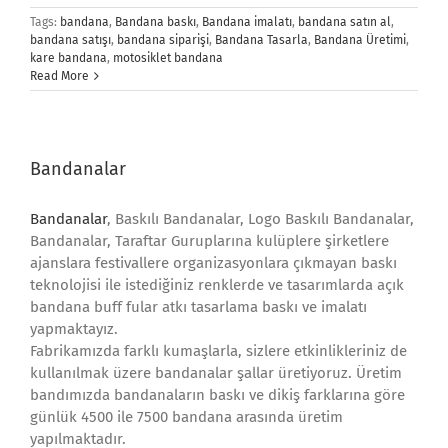
Tags:
bandana
,
Bandana baskı
,
Bandana imalatı
,
bandana satın al
,
bandana satışı
,
bandana siparişi
,
Bandana Tasarla
,
Bandana Üretimi
,
kare bandana
,
motosiklet bandana
Read More
Bandanalar
Bandanalar
, Baskılı Bandanalar, Logo Baskılı Bandanalar,
Bandanalar, Taraftar Guruplarına kulüplere şirketlere
ajanslara festivallere organizasyonlara çıkmayan baskı
teknolojisi ile istediğiniz renklerde ve tasarımlarda açık
bandana buff fular atkı tasarlama baskı ve imalatı
yapmaktayız.
Fabrikamızda farklı kumaşlarla, sizlere etkinlikleriniz de
kullanılmak üzere bandanalar şallar üretiyoruz. Üretim
bandımızda bandanaların baskı ve dikiş farklarına göre
günlük 4500 ile 7500 bandana arasında üretim
yapılmaktadır.