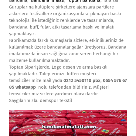
Bandana
,
Bandana İmalatı
,
Toptan Bandana
, Taraftar
Guruplarına kulüplere şirketlere ajanslara partilere
askerlere festivallere organizasyonlara çıkmayan baskı
teknolojisi ile istediğiniz renklerde ve tasarımlarda,
bandana, buff, fular, atkı tasarlama baskı ve imalatı
yapmaktayız.
Fabrikamızda farklı kumaşlarla sizlere, etkinlikleriniz de
kullanılmak üzere bandanalar şallar üretiyoruz. Bandana
imalatımızda insan sağlığına zarar veren herhangi bir
malzeme kullanılmamaktadır.
Toptan Siparişlerde, Logo desen ve arma baskılı
yapılmaktadır. Taleplerinizi lütfen müşteri
temsilcilerimize mail yada
0212 5450110 pbx, 0554 576 67
85 whatsapp
nolu telefondan bildiriniz. Müşteri
temsilcilerimiz sizlere yardımcı olacaklardır.
Saygılarımızla. demspor tekstil