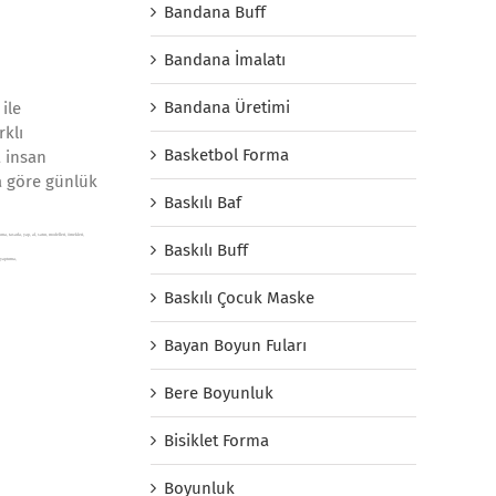
Bandana Buff
Bandana İmalatı
Bandana Üretimi
ile
rklı
Basketbol Forma
a insan
a göre günlük
Baskılı Baf
ma, tasarla, yap, al, satın, modelleri, örnekleri,
Baskılı Buff
 yaptırma,
Baskılı Çocuk Maske
Bayan Boyun Fuları
Bere Boyunluk
Bisiklet Forma
Boyunluk