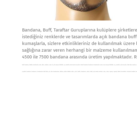
Bandana, Buff, Taraftar Guruplarına kulüplere şirketlere
istediğiniz renklerde ve tasarımlarda açık bandana buff 
kumaşlarla, sizlere etkinlikleriniz de kullanılmak üzere
sağlığına zarar veren herhangi bir malzeme kullanılmam
4500 ile 7500 bandana arasında üretim yapılmaktadır. R
buff, bandana, bufflar, bandanalar, atkı, atkısı, atkıları, satın al, çok amaçlı, bileklik, saç modeli asker maske maskesi erkek bandana bandanacı bandanalar satın al çok amaçlı bileklik, saç, modeli, asker maske, buff, fular, imalatı, satış, sa
çeşitleri, bandana, bandanacı, bandanalar, buff, fular, şal, atkı, bandanaları, atkıları, şalları, buffları, atkıcı, şalcı, buffcı, bandanası, atkısı, buffı, şalı, imalat, imalatı, satış, satışı, sipariş, siparişi, futbol, basketbol, voleybol, he