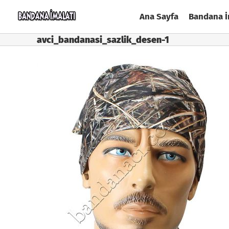
Skip
Ana Sayfa
Bandana İ
to
content
avci_bandanasi_sazlik_desen-1