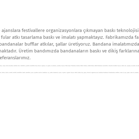
 ajanslara festivallere organizasyonlara çıkmayan baskı teknolojisi 
fular atkı tasarlama baskı ve imalatı yapmaktayız. Fabrikamızda fa
 bandanalar bufflar atkılar, şallar üretiyoruz. Bandana imalatımızd
aktadır. Üretim bandımızda bandanaların baskı ve dikiş farkların
eferanslarımız.
tışı, baskı, fiyatları, üretimi, bere, örnekleri, çeşitleri, modelleri, fiyat, fiyatı, siparişi, al, yapma, tasarlama, yaratma, bayan, Okul, Spor, Formaları, imalatı, futbol, forması, futbol forma, futbol formaları, basketbol, voleybol, hentbol, bayan, erkek, kız, siparişi, tasarımı, tasarla
ntbol, tenis, hokey, kaleci, model, modeli, modelleri, örnek, örnekleri, çeşit, çeşitleri, maske, kurukafa, saç, şirket, kurumsal, oyun, e-sports, e-game, bayan, erkek, kadın, bay, genç, festival, organizasyon, bandana bandanası bandanaları, renkleri, satın al, yap, yaptır, satın al, yaratma,