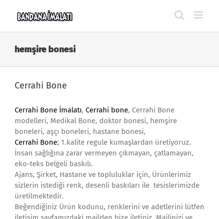
Skip
to
content
hemşire bonesi
Cerrahi Bone
Cerrahi Bone İmalatı
,
Cerrahi bone
, Cerrahi Bone
modelleri, Medikal Bone, doktor bonesi, hemşire
boneleri, aşçı boneleri, hastane bonesi,
Cerrahi Bone
; 1.kalite regule kumaşlardan üretiyoruz.
İnsan sağlığına zarar vermeyen çıkmayan, çatlamayan,
eko-teks belgeli baskılı.
Ajans, Şirket, Hastane ve topluluklar için, Ürünlerimiz
sizlerin istediği renk, desenli baskıları ile tesislerimizde
üretilmektedir.
Beğendiğiniz Ürün kodunu, renklerini ve adetlerini lütfen
iletişim sayfamızdaki mailden bize iletiniz. Mailinizi ve