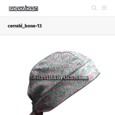
Skip
to
content
cerrahi_bone-13