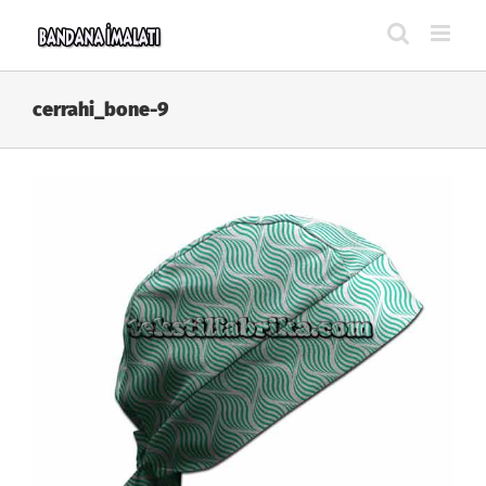
Skip
to
content
cerrahi_bone-9