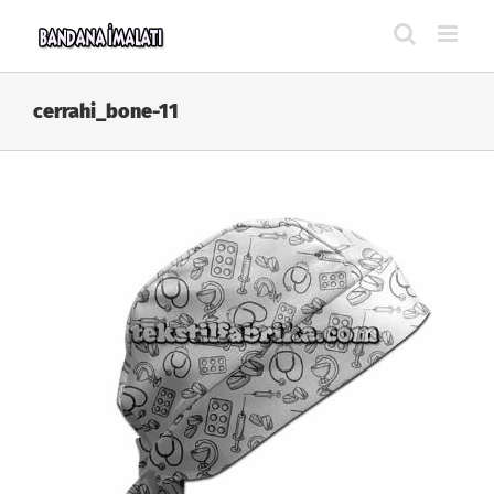
Skip
to
content
cerrahi_bone-11