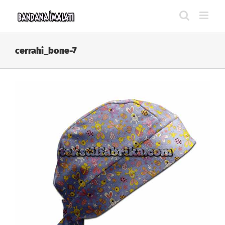
Skip
to
content
cerrahi_bone-7