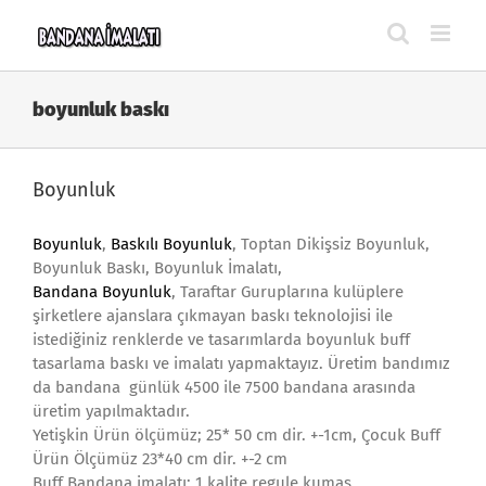
Skip
to
content
boyunluk baskı
Boyunluk
Boyunluk
,
Baskılı Boyunluk
, Toptan Dikişsiz Boyunluk,
Boyunluk Baskı, Boyunluk İmalatı,
Bandana Boyunluk
, Taraftar Guruplarına kulüplere
şirketlere ajanslara çıkmayan baskı teknolojisi ile
istediğiniz renklerde ve tasarımlarda boyunluk buff
tasarlama baskı ve imalatı yapmaktayız. Üretim bandımız
da bandana günlük 4500 ile 7500 bandana arasında
üretim yapılmaktadır.
Yetişkin Ürün ölçümüz; 25* 50 cm dir. +-1cm, Çocuk Buff
Ürün Ölçümüz 23*40 cm dir. +-2 cm
Buff Bandana imalatı; 1.kalite regule kumaş