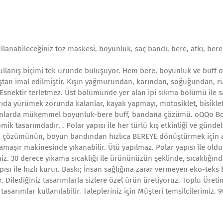
llanabileceğiniz toz maskesi, boyunluk, saç bandı, bere, atkı, bere
ullanış biçimi tek üründe buluşuyor. Hem bere, boyunluk ve buff o
aştan imal edilmiştir. Kışın yağmurundan, karından, soğuğundan, r
. Esnektir terletmez. Üst bölümünde yer alan ipi sıkma bölümü ile s
ıda yürümek zorunda kalanlar, kayak yapmayı, motosiklet, bisiklet
ekanlarda mükemmel boyunluk-bere buff, bandana çözümü. oQQo B
ik tasarımdadır. . Polar yapısı ile her türlü kış etkinliği ve gündel
uk çözümünün, boyun bandından hızlıca BEREYE dönüştürmek için a
 Çamaşır makinesinde yıkanabilir. Ütü yapılmaz. Polar yapısı ile old
iz. 30 derece yıkama sıcaklığı ile ürününüzün şeklinde, sıcaklığınd
sı ile hızlı kurur. Baskı; İnsan sağlığına zarar vermeyen eko-teks b
. Dilediğiniz tasarımlarla sizlere özel ürün üretiyoruz. Toplu Üreti
asarımlar kullanılabilir. Talepleriniz için Müşteri temsilcilerimiz. 9