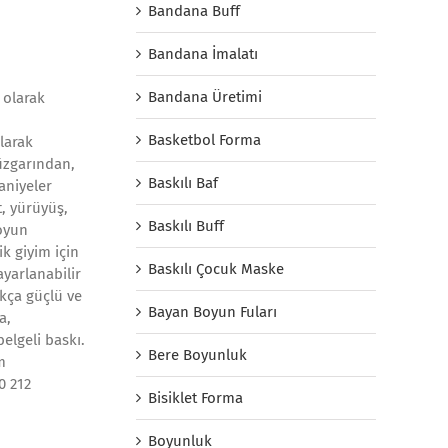
Bandana Buff
Bandana İmalatı
Bandana Üretimi
 olarak
Basketbol Forma
larak
üzgarından,
Baskılı Baf
aniyeler
, yürüyüş,
Baskılı Buff
oyun
ik giyim için
Baskılı Çocuk Maske
yarlanabilir
ukça güçlü ve
Bayan Boyun Fuları
a,
elgeli baskı.
Bere Boyunluk
m
0 212
Bisiklet Forma
Boyunluk