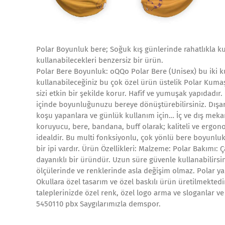
Polar Boyunluk bere; Soğuk kış günlerinde rahatlıkla ku
kullanabilecekleri benzersiz bir ürün.
Polar Bere Boyunluk: oQQo Polar Bere (Unisex) bu iki k
kullanabileceğiniz bu çok özel ürün üstelik Polar Kum
sizi etkin bir şekilde korur. Hafif ve yumuşak yapıdadır
içinde boyunluğunuzu bereye dönüştürebilirsiniz. Dışar
koşu yapanlara ve günlük kullanım için… İç ve dış m
koruyucu, bere, bandana, buff olarak; kaliteli ve ergonom
idealdir. Bu multi fonksiyonlu, çok yönlü bere boyunl
bir ipi vardır. Ürün Özellikleri: Malzeme: Polar Bakımı:
dayanıklı bir üründür. Uzun süre güvenle kullanabilirsin
ölçülerinde ve renklerinde asla değişim olmaz. Polar yapı
Okullara özel tasarım ve özel baskılı ürün üretilmektedir
taleplerinizde özel renk, özel logo arma ve sloganlar ve t
5450110 pbx Saygılarımızla demspor.