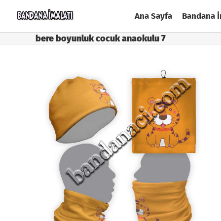
Skip
Ana Sayfa
Bandana İ
to
content
bere boyunluk cocuk anaokulu 7