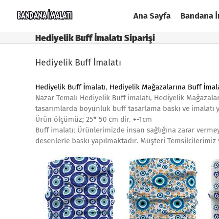
Skip
Ana Sayfa
Bandana İ
to
content
Hediyelik Buff İmalatı Siparişi
Hediyelik Buff İmalatı
Hediyelik Buff İmalatı
,
Hediyelik Mağazalarına Buff İmal
Nazar Temalı Hediyelik Buff imalatı, Hediyelik Mağazalar
tasarımlarda boyunluk buff tasarlama baskı ve imalatı
Ürün ölçümüz; 25* 50 cm dir. +-1cm
Buff imalatı; Ürünlerimizde insan sağlığına zarar vermey
desenlerle baskı yapılmaktadır. Müşteri Temsilcilerimi