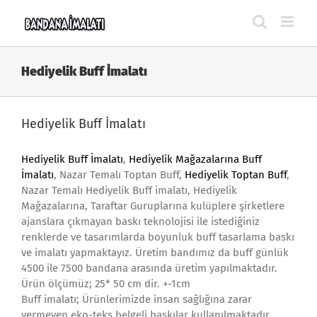
Skip
to
content
Hediyelik Buff İmalatı
Hediyelik Buff İmalatı
Hediyelik Buff İmalatı
,
Hediyelik Mağazalarına Buff
İmalatı
, Nazar Temalı Toptan Buff,
Hediyelik Toptan Buff
,
Nazar Temalı Hediyelik Buff imalatı, Hediyelik
Mağazalarına, Taraftar Guruplarına kulüplere şirketlere
ajanslara çıkmayan baskı teknolojisi ile istediğiniz
renklerde ve tasarımlarda boyunluk buff tasarlama baskı
ve imalatı yapmaktayız. Üretim bandımız da buff günlük
4500 ile 7500 bandana arasında üretim yapılmaktadır.
Ürün ölçümüz; 25* 50 cm dir. +-1cm
Buff imalatı; Ürünlerimizde insan sağlığına zarar
vermeyen eko-teks belgeli baskılar kullanılmaktadır.