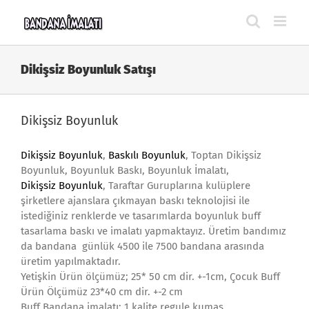
Skip
to
content
Dikişsiz Boyunluk Satışı
Dikişsiz Boyunluk
Dikişsiz Boyunluk
,
Baskılı Boyunluk
, Toptan Dikişsiz
Boyunluk, Boyunluk Baskı, Boyunluk İmalatı,
Dikişsiz Boyunluk
, Taraftar Guruplarına kulüplere
şirketlere ajanslara çıkmayan baskı teknolojisi ile
istediğiniz renklerde ve tasarımlarda boyunluk buff
tasarlama baskı ve imalatı yapmaktayız. Üretim bandımız
da bandana günlük 4500 ile 7500 bandana arasında
üretim yapılmaktadır.
Yetişkin Ürün ölçümüz; 25* 50 cm dir. +-1cm, Çocuk Buff
Ürün Ölçümüz 23*40 cm dir. +-2 cm
Buff Bandana imalatı; 1.kalite regule kumaş