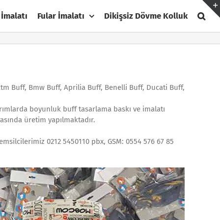
 İmalatı
Fular İmalatı
Dikişsiz Dövme Kolluk
m Buff, Bmw Buff, Aprilia Buff, Benelli Buff, Ducati Buff,
sarımlarda boyunluk buff tasarlama baskı ve imalatı
asında üretim yapılmaktadır.
Temsilcilerimiz 0212 5450110 pbx, GSM: 0554 576 67 85