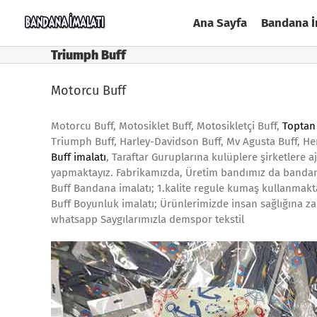
Skip
Ana Sayfa
Bandana İ
to
content
Triumph Buff
Motorcu Buff
Motorcu Buff, Motosiklet Buff, Motosikletçi Buff,
Toptan 
Triumph Buff, Harley-Davidson Buff, Mv Agusta Buff, He
Buff imalatı
, Taraftar Guruplarına kulüplere şirketlere 
yapmaktayız. Fabrikamızda, Üretim bandımız da bandana
Buff Bandana imalatı; 1.kalite regule kumaş kullanmakt
Buff Boyunluk imalatı; Ürünlerimizde insan sağlığına za
whatsapp Saygılarımızla demspor tekstil