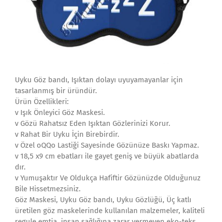
Uyku Göz bandı, Işıktan dolayı uyuyamayanlar için
tasarlanmış bir üründür.
Ürün Özellikleri:
v Işık Önleyici Göz Maskesi.
v Gözü Rahatsız Eden Işıktan Gözlerinizi Korur.
v Rahat Bir Uyku İçin Birebirdir.
v Özel oQQo Lastiği Sayesinde Gözünüze Baskı Yapmaz.
v 18,5 x9 cm ebatları ile gayet geniş ve büyük abatlarda
dır.
v Yumuşaktır Ve Oldukça Hafiftir Gözünüzde Olduğunuz
Bile Hissetmezsiniz.
Göz Maskesi, Uyku Göz bandı, Uyku Gözlüğü, Üç katlı
üretilen göz maskelerinde kullanılan malzemeler, kaliteli
regule emtia, insan sağlığına zarar vermeyen eko-teks