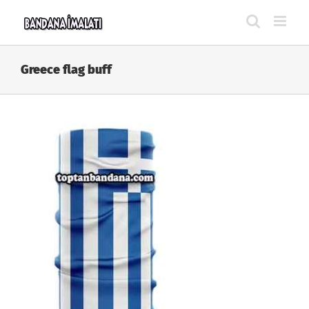
Skip
to
content
Greece flag buff