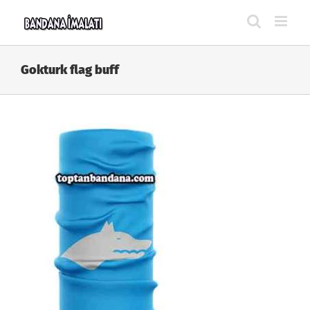
Skip
to
content
Gokturk flag buff