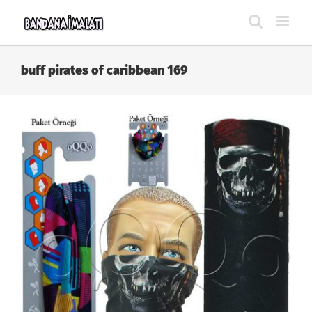
Skip
to
content
buff pirates of caribbean 169