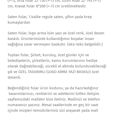
(+-1), orta fular 22*130 (+-1) cm, Uzun Fular 22*145 (+-1)
cm, Kravat Fular 8*200 (+-1) cm üretilmektedir.
Saten Fular, 1.kalite regule saten, şifon yada krep
kumaşlardan
Saten Fular, logo arma isim yazı ve özel renk, özel desen
baskılı. Ürünlerimizde kullandığımız boyalar insan
sağlığına zarar vermeyen baskıdır. (eko-teks belgelidir.)
Toptan fular, Şirket, kuruluş, özel günler için ve
belediyelerin, şirketlerin, kamu kurumlarının hediye
olarak dağıtabileceği, sürekli el altında bulundurabileceği
şık ve ÖZEL TASARIMLI (LOGO ARMA YAZI BASKILI) özel
desenli.
Beğendiğiniz fular ürün kodunu, ya da hazırladığınız
tasarımlarınızı, renklerini ve adetlerini lütfen iletişim
sayfamızdaki mailden bize iletiniz. Mailinizi ve telefon
numaranızı yazınız. Mesai saatlerinde en geç bir saat
içinde müşteri temsilcilerimiz sizi arayarak yada mail