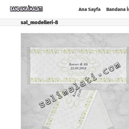
Skip
Ana Sayfa
Bandana İ
to
content
sal_modelleri-8