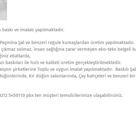
 baskı ve imalatı yapılmaktadır.
ar, Paşmina Şal ve benzeri regule kumaşlardan üretim yapılmaktadır.
e çıkmaz solmaz, insan sağlığına zarar vermeyen eko-teks belgeli ba
ğiniz ebatlarda,
 baskıları ile hızlı ve kaliteli üretim gerçekleştirilmektedir.
izasyon şirketlerine Toplu ve uygun imalat yapılmaktadır. Baskılı Şal
 düğünlerinde, Kır düğün salonlarında, Çay bahçeleri ve benzeri bir
i 0212 5450110 pbx ten müşteri temsilcilerimize ulaşabilirsiniz.