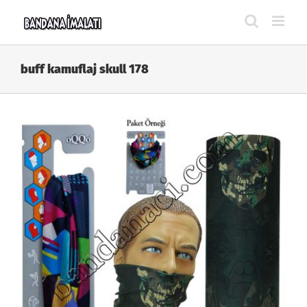
Skip
to
content
buff kamuflaj skull 178