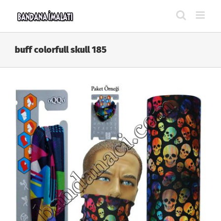
Skip
to
content
buff colorfull skull 185