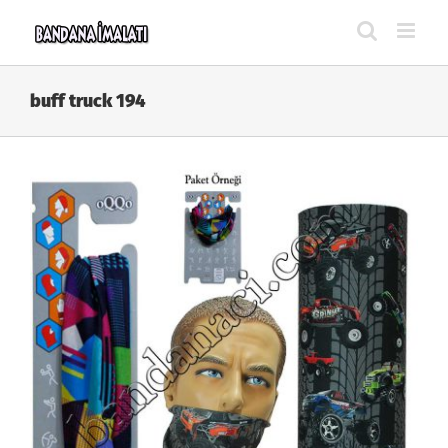
Skip
to
content
buff truck 194