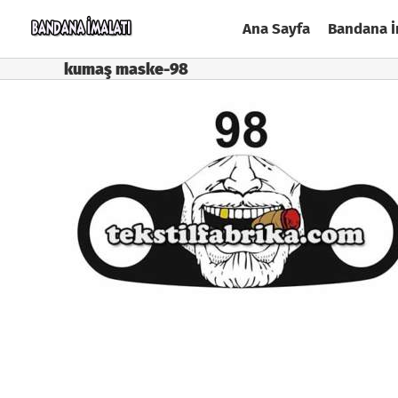
Skip
Ana Sayfa
Bandana İ
to
content
kumaş maske-98