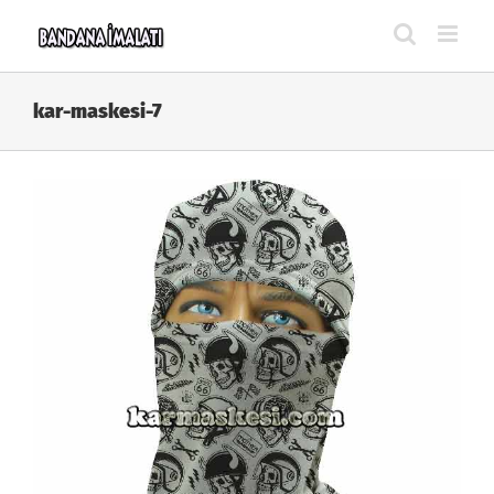
Skip
to
content
kar-maskesi-7