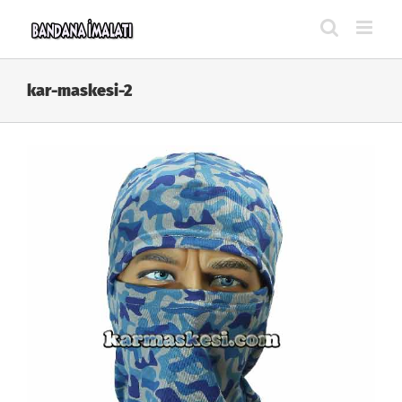
Skip
to
content
kar-maskesi-2