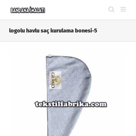
Skip
to
content
logolu havlu saç kurulama bonesi-5