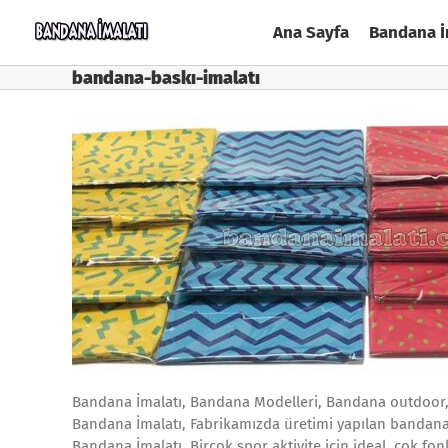
Skip
Ana Sayfa
Bandana İ
to
content
bandana-baskı-imalatı
Bandana İmalatı, Bandana Modelleri, Bandana outdoor
Bandana İmalatı, Fabrikamızda üretimi yapılan bandan
Bandana İmalatı, Birçok spor aktivite için ideal, çok fon