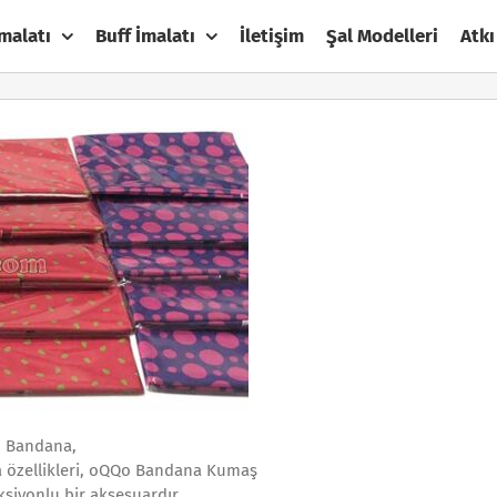
malatı
Buff İmalatı
İletişim
Şal Modelleri
Atkı
, Bandana,
a özellikleri, oQQo Bandana Kumaş
ksiyonlu bir aksesuardır.