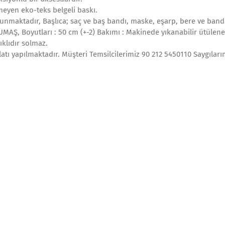
meyen eko-teks belgeli baskı.
lunmaktadır, Başlıca; saç ve baş bandı, maske, eşarp, bere ve ban
MAŞ, Boyutları : 50 cm (+-2) Bakımı : Makinede yıkanabilir ütülene
ıklıdır solmaz.
latı yapılmaktadır. Müşteri Temsilcilerimiz 90 212 5450110 Saygıları