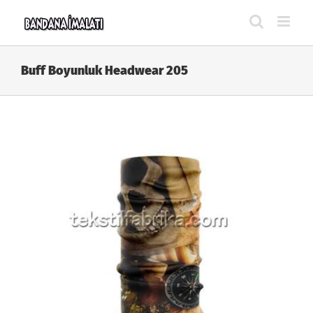
Skip
to
content
Buff Boyunluk Headwear 205