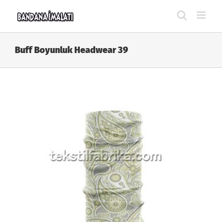
Skip
to
content
Buff Boyunluk Headwear 39