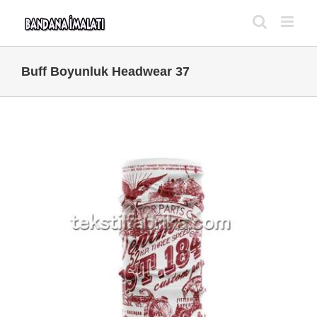
Skip
to
content
Buff Boyunluk Headwear 37