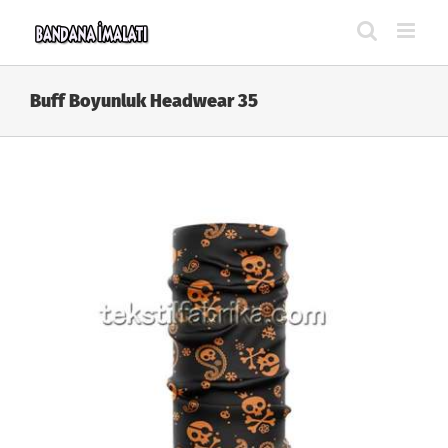
Skip
to
content
Buff Boyunluk Headwear 35