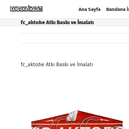
Skip
Ana Sayfa
Bandana İ
to
content
fc_aktobe Atkı Baskı ve İmalatı
fc_aktobe Atkı Baskı ve İmalatı