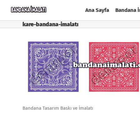
Skip
Ana Sayfa
Bandana İ
to
content
kare-bandana-imalatı
Bandana Tasarım Baskı ve İmalatı