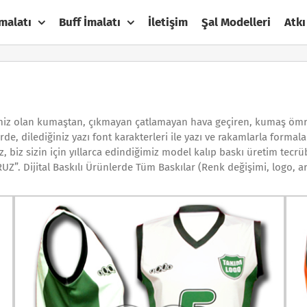
malatı
Buff İmalatı
İletişim
Şal Modelleri
Atkı
miz olan kumaştan, çıkmayan çatlamayan hava geçiren, kumaş ömrü
rde, dilediğiniz yazı font karakterleri ile yazı ve rakamlarla formal
iz, biz sizin için yıllarca edindiğimiz model kalıp baskı üretim tecrüb
”. Dijital Baskılı Ürünlerde Tüm Baskılar (Renk değişimi, logo, a