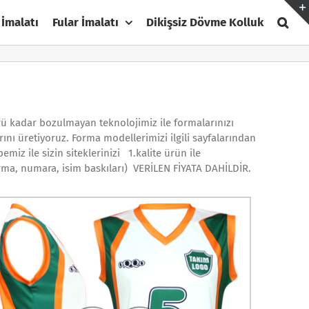
 İmalatı
Fular İmalatı
Dikişsiz Dövme Kolluk
 kadar bozulmayan teknolojimiz ile formalarınızı
arını üretiyoruz. Forma modellerimizi ilgili sayfalarından
emiz ile sizin siteklerinizi 1.kalite ürün ile
rma, numara, isim baskıları) VERİLEN FİYATA DAHİLDİR.