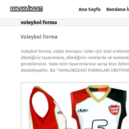
Skip
Ana Sayfa
Bandana İ
to
content
voleybol forma
Voleybol Forma
Voleybol Forma; oQQo demspor sizler için özel üretimi
dilediğiniz tasarımlara, dilediğiniz renklerde ve bedenle
görebilirsiniz. Yada sizin tasarımlarınız varsa bize iletin
destekleyelim. Biz “HAYALİNİZDEKİ FORMALARI ÜRETİYORUZ