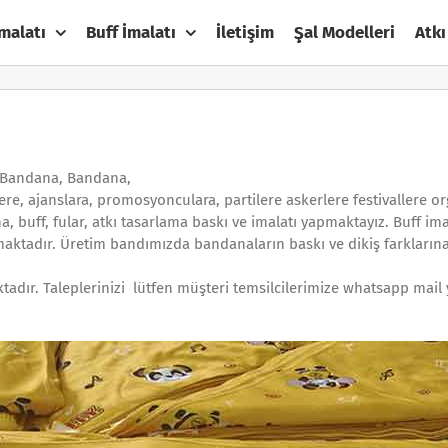
malatı
Buff İmalatı
İletişim
Şal Modelleri
Atkı
 Bandana, Bandana,
lere, ajanslara, promosyonculara, partilere askerlere festivallere o
buff, fular, atkı tasarlama baskı ve imalatı yapmaktayız. Buff ima
maktadır. Üretim bandımızda bandanaların baskı ve dikiş farkların
tadır. Taleplerinizi lütfen müşteri temsilcilerimize whatsapp mail