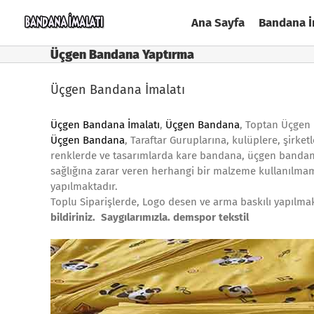
Skip
Ana Sayfa
Bandana İ
to
content
Üçgen Bandana Yaptırma
Üçgen Bandana İmalatı
Üçgen Bandana İmalatı
,
Üçgen Bandana
, Toptan Üçgen
Üçgen Bandana
, Taraftar Guruplarına, kulüplere, şirket
renklerde ve tasarımlarda kare bandana, üçgen bandana, 
sağlığına zarar veren herhangi bir malzeme kullanılma
yapılmaktadır.
Toplu Siparişlerde, Logo desen ve arma baskılı yapılmak
bildiriniz. Saygılarımızla. demspor tekstil