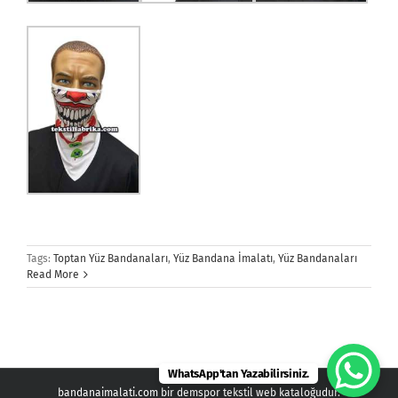
Tags:
Toptan Yüz Bandanaları
,
Yüz Bandana İmalatı
,
Yüz Bandanaları
Read More
WhatsApp'tan Yazabilirsiniz.
bandanaimalati.com bir demspor tekstil web kataloğudur.