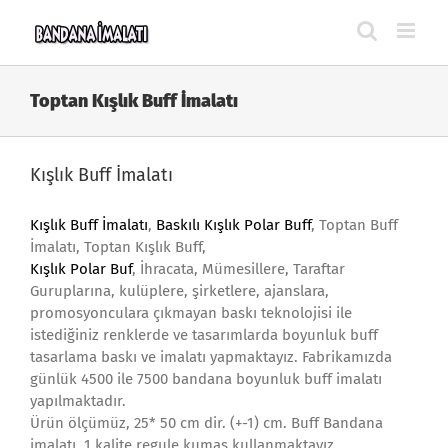
Skip
to
content
Toptan Kışlık Buff İmalatı
Kışlık Buff İmalatı
Kışlık Buff İmalatı
,
Baskılı Kışlık Polar Buff
, Toptan Buff
İmalatı, Toptan Kışlık Buff,
Kışlık Polar Buf
, İhracata, Mümesillere, Taraftar
Guruplarına, kulüplere, şirketlere, ajanslara,
promosyonculara çıkmayan baskı teknolojisi ile
istediğiniz renklerde ve tasarımlarda boyunluk buff
tasarlama baskı ve imalatı yapmaktayız. Fabrikamızda
günlük 4500 ile 7500 bandana boyunluk buff imalatı
yapılmaktadır.
Ürün ölçümüz, 25* 50 cm dir. (+-1) cm. Buff Bandana
imalatı, 1.kalite regule kumaş kullanmaktayız,