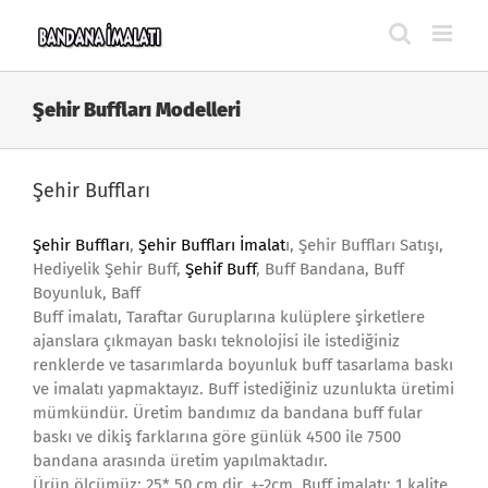
Skip
to
content
Şehir Buffları Modelleri
Şehir Buffları
Şehir Buffları
,
Şehir Buffları İmalat
ı, Şehir Buffları Satışı,
Hediyelik Şehir Buff,
Şehif Buff
, Buff Bandana, Buff
Boyunluk, Baff
Buff imalatı, Taraftar Guruplarına kulüplere şirketlere
ajanslara çıkmayan baskı teknolojisi ile istediğiniz
renklerde ve tasarımlarda boyunluk buff tasarlama baskı
ve imalatı yapmaktayız. Buff istediğiniz uzunlukta üretimi
mümkündür. Üretim bandımız da bandana buff fular
baskı ve dikiş farklarına göre günlük 4500 ile 7500
bandana arasında üretim yapılmaktadır.
Ürün ölçümüz; 25* 50 cm dir. +-2cm, Buff imalatı; 1.kalite