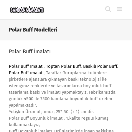
Skip
to
content
Polar Buff Modelleri
Polar Buff İmalatı
Polar Buff İmalatı
,
Toptan Polar Buff
,
Baskılı Polar Buff
,
Polar
Buff imalatı
, Taraftar Guruplarına kulüplere
şirketlere ajanslara çıkmayan baskı teknolojisi ile
istediğiniz renklerde ve tasarımlarda boyunluk buff
tasarlama baskı ve imalatı yapmaktayız. Fabrikamızda
günlük 4500 ile 7500 bandana boyunluk buff üretim
yapılmaktadır.
Yetişkin Ürün ölçümüz; 25* 50 (+-1) cm dir.
Polar Buff Boyunluk imalatı, 1.kalite regule kumaş
kullanmaktayız,
Buff Boyunluk imalatı, Ürünlerimizde insan sağlığına