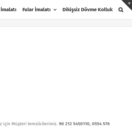
 İmalatı
Fular İmalatı
Dikişsiz Dövme Kolluk
z için Müşteri temsilcilerimiz.
90 212 5450110, 0554 576