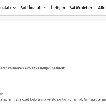
malatı
Buff İmalatı
İletişim
Şal Modelleri
Atkı
zarar vermeyen eko-teks belgeli baskıdır.
ir.
aleplerinizde özel logo arma ve sloganlar kullanılabilir. Taleplerini