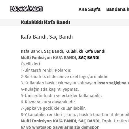
Skip
Ana Sayfa
Bandana İ
to
content
Kulaklıklı Kafa Bandı
Kafa Bandı, Saç Bandı
Kafa Bandı, Saç Bandı
,
Kulaklıklı Kafa Bandı
,
Multi Fonksiyon KAFA BANDI,
SAÇ BANDI
Özellikleri
1-Bir tarafı renkli Polardır.
2-Bir tarafı özel desen ve özel logo/armalıdır.
3-Kullanılan baskı; çıkmayan solmayan
İnsan sağlığına 
4-Kulağınızda kaşıntı yapmaz.
5-Unisex’tir kadın ve erkekler kullanabilir.
6-Rüzgara karşı dayanıklıdır.
7-Şapka ve gözlükle kullanılabilir.
8-Yıkanabilir, renkleri çıkmaz, baskılı taraftan ütülenebil
Multi Fonksiyon KAFA BANDI, SAÇ BANDI,
Toplu Üretim t
67 85 whatsapp Saygılarımızla demspor.