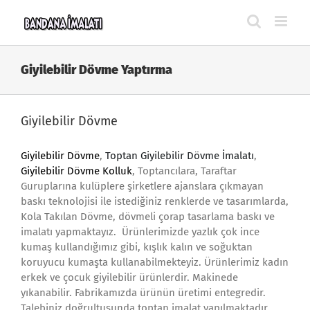
Skip
to
content
Giyilebilir Dövme Yaptırma
Giyilebilir Dövme
Giyilebilir Dövme
,
Toptan Giyilebilir Dövme İmalatı
,
Giyilebilir Dövme Kolluk
, Toptancılara, Taraftar
Guruplarına kulüplere şirketlere ajanslara çıkmayan
baskı teknolojisi ile istediğiniz renklerde ve tasarımlarda,
Kola Takılan Dövme, dövmeli çorap tasarlama baskı ve
imalatı yapmaktayız. Ürünlerimizde yazlık çok ince
kumaş kullandığımız gibi, kışlık kalın ve soğuktan
koruyucu kumaşta kullanabilmekteyiz. Ürünlerimiz kadın
erkek ve çocuk giyilebilir ürünlerdir. Makinede
yıkanabilir. Fabrikamızda ürünün üretimi entegredir.
Talebiniz doğrultusunda toptan imalat yapılmaktadır.