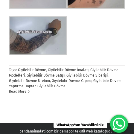
Tags:
Giyilebilir Dövme
,
Giyilebilir Dövme İmalatı
,
Giyilebilir Dövme
Modelleri
,
Giyilebilir Dövme Satışı
,
Giyilebilir Dövme Siparişi
,
Giyilebilir Dövme Üretimi
,
Giyilebilir Dövme Yapımı
,
Giyilebilir Dövme
Yaptırma
,
Toptan Giyilebilir Dövme
Read More
WhatsApp'tan Yazabilirsiniz.
bandanaimalati.com bir demspor tekstil web kataloğudur.