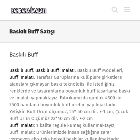
Skip
to
content
Baskılı Buff Satışı
Baskılı Buff
Baskılı Buff
,
Baskılı Buff İmalatı
, Baskılı Buff Modelleri,
Buff imalatı
, Taraftar Guruplarına kulüplere şirketlere
ajanslara çıkmayan baskı teknolojisi ile istediğiniz
renklerde ve tasarımlarda boyunluk buff tasarlama baskı
ve imalatı yapmaktayız. Fabrikamızda günlük 4500 ile
7500 bandana boyunluk buff üretim yapılmaktadır.
Yetişkin Buff Ürün ölçümüz; 25* 50 cm dir. +-1 cm, Çocuk
Buff Ürün Ölçümüz 23*40 cm dir. +-2 cm
Buff imalatı
; 1.kalite regule kumaş kullanmaktayız,
Buff imalatı; Ürünlerimizde insan sağlığına zarar
vermeyen eko-teks belgeli baskılar kullanılmaktadır.